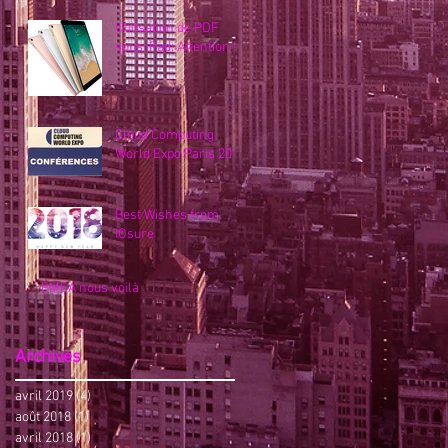
Utilisation de PDF
sous iPad: Attention !
Cloud Computing
World Expo Paris 2018
Best Wishes from
IOsure
EMEA nous voilà
Archives
avril 2019
(4)
4 posts
août 2018
(1)
1 post
avril 2018
(1)
1 post