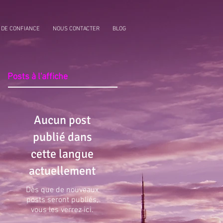
A DE CONFIANCE
NOUS CONTACTER
BLOG
Posts à l'affiche
Aucun post
publié dans
cette langue
actuellement
Dès que de nouveaux
posts seront publiés,
vous les verrez ici.