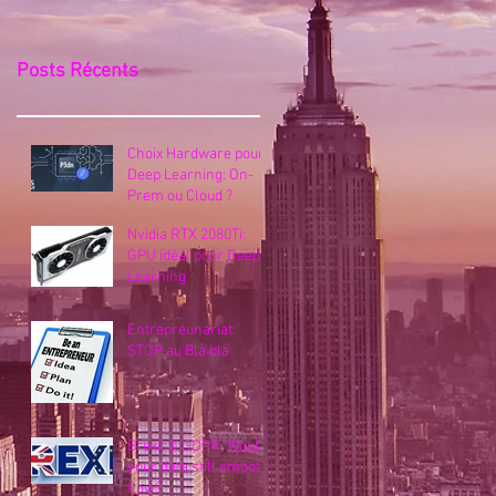
Posts Récents
Choix Hardware pour
Deep Learning: On-
Prem ou Cloud ?
Nvidia RTX 2080Ti:
GPU idéal pour Deep
Learning
Entrepreunariat:
STOP au Bla bla
Brexit & GDPR: Would
your data still smooth
flow?